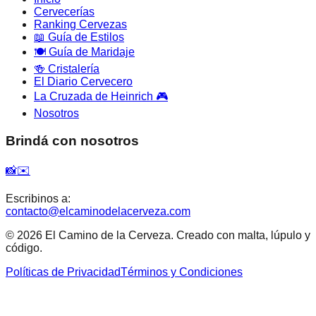
Cervecerías
Ranking Cervezas
📖 Guía de Estilos
🍽️ Guía de Maridaje
🍻 Cristalería
El Diario Cervecero
La Cruzada de Heinrich 🎮
Nosotros
Brindá con nosotros
📸
✉️
Escribinos a:
contacto@elcaminodelacerveza.com
©
2026
El Camino de la Cerveza. Creado con malta, lúpulo y
código.
Políticas de Privacidad
Términos y Condiciones