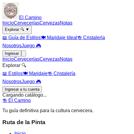
El Camino
Inicio
Cervecerías
Cervezas
Notas
Explorar 🔍
▼
📖 Guía de Estilos
🍽️ Maridaje Ideal
🍻 Cristalería
Nosotros
Juego 🎮
Ingresar
Inicio
Cervecerías
Cervezas
Notas
Explorar 🔍
📖 Estilos
🍽️ Maridaje
🍻 Cristalería
Nosotros
Juego 🎮
Ingresar a tu cuenta
Cargando catálogo...
🍻
El Camino
Tu guía definitiva para la cultura cervecera.
Ruta de la Pinta
Inicio